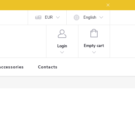
Zpětný odběr elektrozařízení a baterií
EUR
English
SHOPPING
CART
Empty cart
Login
accessories
Contacts