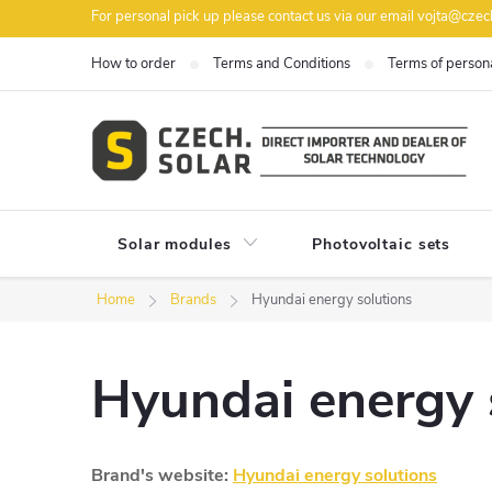
Skip
For personal pick up please contact us via our email vojta@czech
to
How to order
Terms and Conditions
Terms of persona
content
Solar modules
Photovoltaic sets
Home
Brands
Hyundai energy solutions
Hyundai energy 
Brand's website:
Hyundai energy solutions