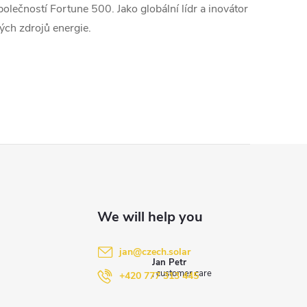
lečností Fortune 500. Jako globální lídr a inovátor
ých zdrojů energie.
jan
@
czech.solar
Jan Petr
+420 777 313 445