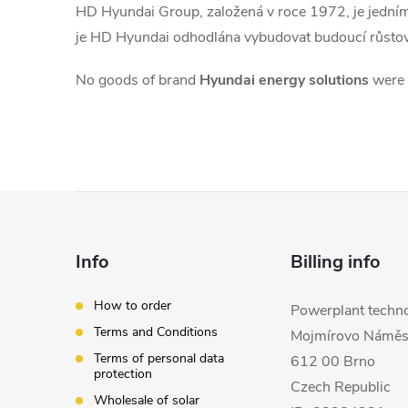
HD Hyundai Group, založená v roce 1972, je jedním 
je HD Hyundai odhodlána vybudovat budoucí růstový
No goods of brand
Hyundai energy solutions
were 
F
o
Info
Billing info
o
How to order
Powerplant techno
Terms and Conditions
t
Mojmírovo Náměs
Terms of personal data
612 00 Brno
protection
e
Czech Republic
Wholesale of solar