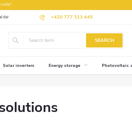
.solar!
+420 777 313 445
l data protection
Wholesale of solar technology for registered partners
SEARCH
Solar inverters
Energy storage
Photovoltaic 
solutions