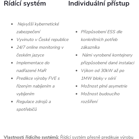
Řídící systém
Individuální přístup
Nejvyšší kybernetické
zabezpečení
Přizpůsobení ESS dle
Vyvinuto v České republice
konkrétních potřeb
24/7 online monitoring v
zákazníka
českém jazyce
Námi vyrobené kontejnery
Implementace do
přizpůsobené dané instalaci
nadřazené MaR
Výkon od 30kW až po
Predikce výroby FVE s
1MW bloky v sérií
řízeným nabíjením a
Možnost plné asymetrie
vybíjením
Možnost budoucího
Regulace zdrojů a
rozšíření
spotřebičů
Vlastnosti řídícího systémů:
Řídící systém přesně predikuje výrobu