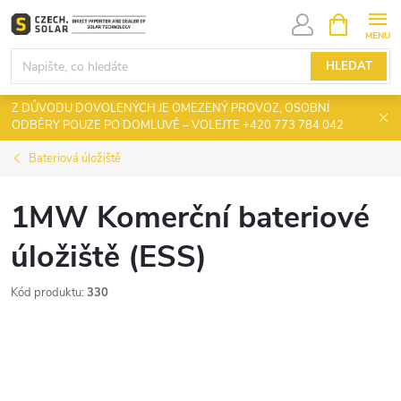
Přejít
NÁKUPNÍ
KOŠÍK
na
obsah
HLEDAT
Z DŮVODU DOVOLENÝCH JE OMEZENÝ PROVOZ, OSOBNÍ
ODBĚRY POUZE PO DOMLUVĚ – VOLEJTE +420 773 784 042
Bateriová úložiště
1MW Komerční bateriové
úložiště (ESS)
Kód produktu:
330