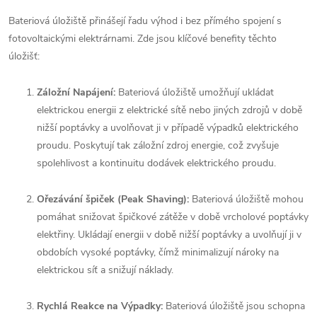
Bateriová úložiště přinášejí řadu výhod i bez přímého spojení s
fotovoltaickými elektrárnami. Zde jsou klíčové benefity těchto
úložišť:
Záložní Napájení:
Bateriová úložiště umožňují ukládat
elektrickou energii z elektrické sítě nebo jiných zdrojů v době
nižší poptávky a uvolňovat ji v případě výpadků elektrického
proudu. Poskytují tak záložní zdroj energie, což zvyšuje
spolehlivost a kontinuitu dodávek elektrického proudu.
Ořezávání špiček (Peak Shaving):
Bateriová úložiště mohou
pomáhat snižovat špičkové zátěže v době vrcholové poptávky
elektřiny. Ukládají energii v době nižší poptávky a uvolňují ji v
obdobích vysoké poptávky, čímž minimalizují nároky na
elektrickou síť a snižují náklady.
Rychlá Reakce na Výpadky:
Bateriová úložiště jsou schopna