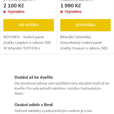
r
r
2 100 Kč
1 990 Kč
o
Vyprodáno
Vyprodáno
o
d
DO KOŠÍKU
DO KOŠÍKU
d
u
NOVINKA - Solární panel
Bifaciální (sklo/sklo)
u
značky Leapton o výkonu 500
fotovoltaický solární panel
k
W bifaciální TOPCON s
značky Huasun o výkonu 565
k
modifikovanými články N-TYPE
W a účinností 21.87 %. Řada
a účinností 22,48%.
Himalaya G10. Provedení -
t
Nejvýkonnější panel v daném
stříbrný rám. Technologie HJT...
t
O
rozměru! SVT...
ů
v
Dodání až ke dveřím
ů
Dle doručovací adresy vám spočítáme cenu doručení zboží až ke
l
dveřím. Pro vaše pohodlí nabízíme i vozidla s hydraulickým
čelem.
á
Osobní odběr v Brně
d
Možnost nakládky vysokozdvižným vozíkem je u nás