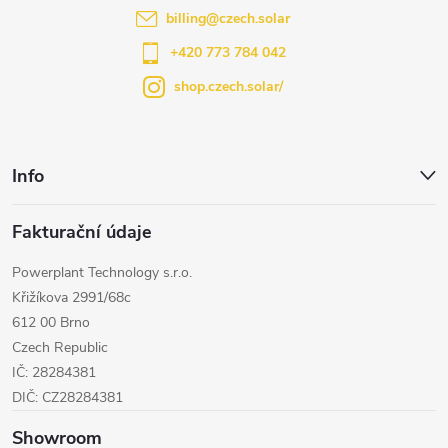
t
i
billing
@
czech.solar
í
s
+420 773 784 042
u
shop.czech.solar/
Info
Fakturační údaje
Powerplant Technology s.r.o.
Křižíkova 2991/68c
612 00 Brno
Czech Republic
IČ: 28284381
DIČ: CZ28284381
Showroom