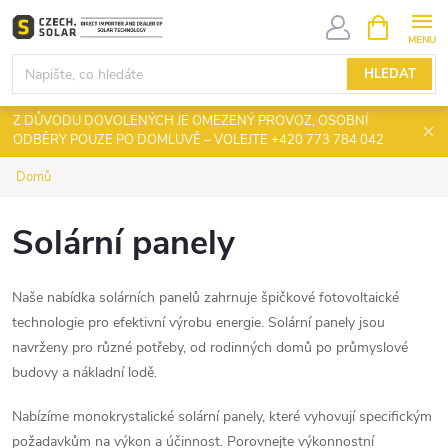
Přejít
NÁKUPNÍ
KOŠÍK
na
obsah
HLEDAT
Z DŮVODU DOVOLENÝCH JE OMEZENÝ PROVOZ, OSOBNÍ
ODBĚRY POUZE PO DOMLUVĚ – VOLEJTE +420 773 784 042
Domů
Solární panely
Naše nabídka solárních panelů zahrnuje špičkové fotovoltaické
technologie pro efektivní výrobu energie. Solární panely jsou
navrženy pro různé potřeby, od rodinných domů po průmyslové
budovy a nákladní lodě.
Nabízíme monokrystalické solární panely, které vyhovují specifickým
požadavkům na výkon a účinnost. Porovnejte výkonnostní