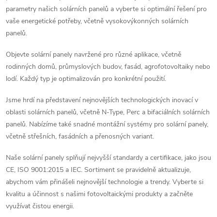
parametry našich solárních panelů a vyberte si optimální řešení pro
vaše energetické potřeby, včetně vysokovýkonných solárních
panelů.
Objevte solární panely navržené pro různé aplikace, včetně
rodinných domů, průmyslových budov, fasád, agrofotovoltaiky nebo
lodí. Každý typ je optimalizován pro konkrétní použití.
Jsme hrdí na představení nejnovějších technologických inovací v
oblasti solárních panelů, včetně N-Type, Perc a bifaciálních solárních
panelů. Nabízíme také snadné montážní systémy pro solární panely,
včetně střešních, fasádních a přenosných variant.
Naše solární panely splňují nejvyšší standardy a certifikace, jako jsou
CE, ISO 9001:2015 a IEC. Sortiment se pravidelně aktualizuje,
abychom vám přinášeli nejnovější technologie a trendy. Vyberte si
kvalitu a účinnost s našimi fotovoltaickými produkty a začněte
využívat čistou energii.