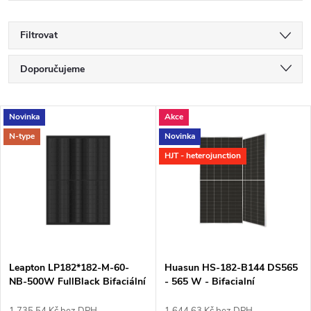
Filtrovat
Ř
Doporučujeme
a
Nejlevnější
V
Novinka
Akce
Nejdražší
z
N-type
Novinka
ý
Nejprodávanější
HJT - heterojunction
e
p
Abecedně
n
i
í
s
p
Leapton LP182*182-M-60-
Huasun HS-182-B144 DS565
NB-500W FullBlack Bifaciální
- 565 W - Bifacialní
p
1 735,54 Kč bez DPH
1 644,63 Kč bez DPH