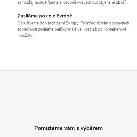
samozřejmostí. Přijeďte si osobně vyzvednout objenané zboží.
a
Zasíláme po celé Evropě
c
Doručujeme do všech zemí Evropy. Prostřednictvím dopravních
í
společností zasíláme balíčky malé velikosti až po kontejnerové
množství.
p
r
v
Z
k
á
y
v
p
ý
a
p