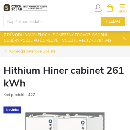
Přejít
NÁKUPNÍ
KOŠÍK
na
obsah
HLEDAT
Z DŮVODU DOVOLENÝCH JE OMEZENÝ PROVOZ, OSOBNÍ
ODBĚRY POUZE PO DOMLUVĚ – VOLEJTE +420 773 784 042
Komerční bateriové uložiště
Hithium Hiner cabinet 261
kWh
Kód produktu:
427
Novinka