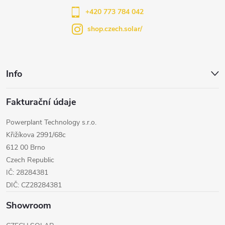
í
+420 773 784 042
shop.czech.solar/
Info
Fakturační údaje
Powerplant Technology s.r.o.
Křižíkova 2991/68c
612 00 Brno
Czech Republic
IČ: 28284381
DIČ: CZ28284381
Showroom