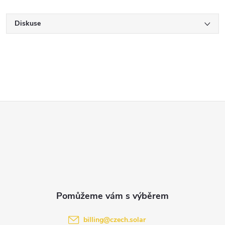
Diskuse
Z
á
p
a
t
billing
@
czech.solar