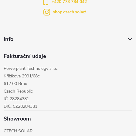
í
+420 773 784 042
shop.czech.solar/
Info
Fakturační údaje
Powerplant Technology s.r.o.
Křižíkova 2991/68c
612 00 Brno
Czech Republic
IČ: 28284381
DIČ: CZ28284381
Showroom
CZECH.SOLAR