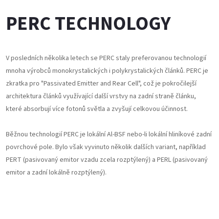
PERC TECHNOLOGY
V posledních několika letech se PERC staly preferovanou technologií
mnoha výrobců monokrystalických i polykrystalických článků. PERC je
zkratka pro "Passivated Emitter and Rear Cell", což je pokročilejší
architektura článků využívající další vrstvy na zadní straně článku,
které absorbují více fotonů světla a zvyšují celkovou účinnost.
Běžnou technologií PERC je lokální Al-BSF nebo-li lokální hliníkové zadní
povrchové pole. Bylo však vyvinuto několik dalších variant, například
PERT (pasivovaný emitor vzadu zcela rozptýlený) a PERL (pasivovaný
emitor a zadní lokálně rozptýlený).