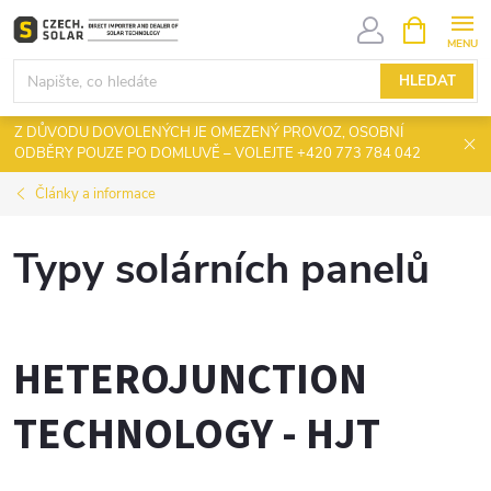
Přejít
NÁKUPNÍ
KOŠÍK
na
obsah
HLEDAT
Z DŮVODU DOVOLENÝCH JE OMEZENÝ PROVOZ, OSOBNÍ
ODBĚRY POUZE PO DOMLUVĚ – VOLEJTE +420 773 784 042
Články a informace
Typy solárních panelů
HETEROJUNCTION
TECHNOLOGY - HJT