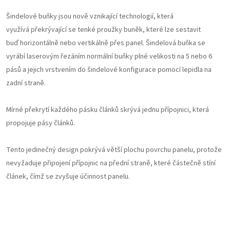
Šindelové buňky jsou nově vznikající technologií, která
využívá překrývající se tenké proužky buněk, které lze sestavit
buď horizontálně nebo vertikálně přes panel. Šindelová buňka se
vyrábí laserovým řezáním normální buňky plné velikosti na 5 nebo 6
pásů a jejich vrstvením do šindelové konfigurace pomocí lepidla na
zadní straně.
Mírné překrytí každého pásku článků skrývá jednu přípojnici, která
propojuje pásy článků.
Tento jedinečný design pokrývá větší plochu povrchu panelu, protože
nevyžaduje připojení přípojnic na přední straně, které částečně stíní
článek, čímž se zvyšuje účinnost panelu.