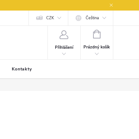
artnery
Zpětný odběr elektrozařízení a baterií
CZK
Čeština
NÁKUPNÍ
KOŠÍK
Prázdný košík
Přihlášení
Kontakty