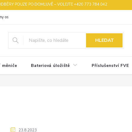
BĚRY POUZE PO DOMLUVĚ – VOLEJTE +420 773 784 042
ny osobních údajů
Velkoobchod se solární technologií pro registrované p
HLEDAT
í měniče
Bateriová úložiště
Příslušenství FVE
23.8.2023