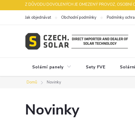
Přejít
Z DŮVODU DOVOLENÝCH JE OMEZENÝ PROVOZ, OSOBNÍ OD
na
Jak objednávat
Obchodní podmínky
Podmínky ochra
obsah
Solární panely
Sety FVE
Solárn
Domů
Novinky
Novinky
V