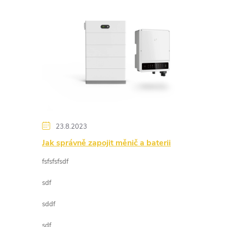
ý
p
i
s
č
23.8.2023
l
Jak správně zapojit měnič a baterii
fsfsfsfsdf
á
sdf
n
sddf
k
sdf